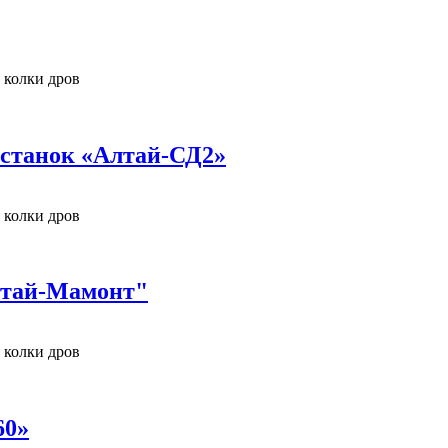
 колки дров
станок «Алтай-СД2»
 колки дров
лтай-Мамонт"
 колки дров
60»