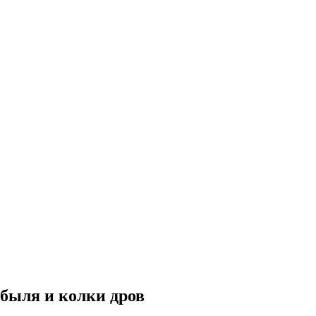
в
рбыля и колки дров