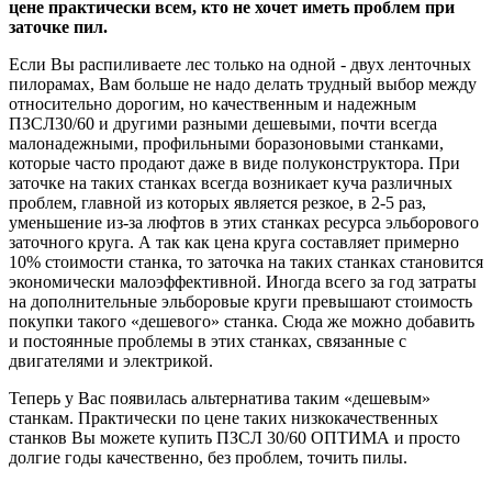
цене практически всем, кто не хочет иметь проблем при
заточке пил.
Если Вы распиливаете лес только на одной - двух ленточных
пилорамах, Вам больше не надо делать трудный выбор между
относительно дорогим, но качественным и надежным
ПЗСЛ30/60 и другими разными дешевыми, почти всегда
малонадежными, профильными боразоновыми станками,
которые часто продают даже в виде полуконструктора. При
заточке на таких станках всегда возникает куча различных
проблем, главной из которых является резкое, в 2-5 раз,
уменьшение из-за люфтов в этих станках ресурса эльборового
заточного круга. А так как цена круга составляет примерно
10% стоимости станка, то заточка на таких станках становится
экономически малоэффективной. Иногда всего за год затраты
на дополнительные эльборовые круги превышают стоимость
покупки такого «дешевого» станка. Сюда же можно добавить
и постоянные проблемы в этих станках, связанные с
двигателями и электрикой.
Теперь у Вас появилась альтернатива таким «дешевым»
станкам. Практически по цене таких низкокачественных
станков Вы можете купить ПЗСЛ 30/60 ОПТИМА и просто
долгие годы качественно, без проблем, точить пилы.