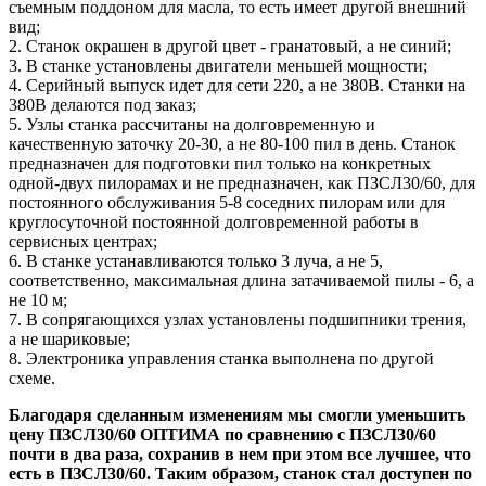
съемным поддоном для масла, то есть имеет другой внешний
вид;
2. Станок окрашен в другой цвет - гранатовый, а не синий;
3. В станке установлены двигатели меньшей мощности;
4. Серийный выпуск идет для сети 220, а не 380В. Станки на
380В делаются под заказ;
5. Узлы станка рассчитаны на долговременную и
качественную заточку 20-30, а не 80-100 пил в день. Станок
предназначен для подготовки пил только на конкретных
одной-двух пилорамах и не предназначен, как ПЗСЛ30/60, для
постоянного обслуживания 5-8 соседних пилорам или для
круглосуточной постоянной долговременной работы в
сервисных центрах;
6. В станке устанавливаются только 3 луча, а не 5,
соответственно, максимальная длина затачиваемой пилы - 6, а
не 10 м;
7. В сопрягающихся узлах установлены подшипники трения,
а не шариковые;
8. Электроника управления станка выполнена по другой
схеме.
Благодаря сделанным изменениям мы смогли уменьшить
цену ПЗСЛ30/60 ОПТИМА по сравнению с ПЗСЛ30/60
почти в два раза, сохранив в нем при этом все лучшее, что
есть в ПЗСЛ30/60. Таким образом, станок стал доступен по