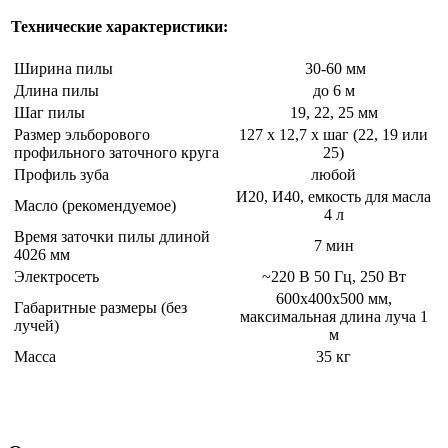
Технические характеристики:
Ширина пилы
30-60 мм
Длина пилы
до 6 м
Шаг пилы
19, 22, 25 мм
Размер эльборового
127 х 12,7 х шаг (22, 19 или
профильного заточного круга
25)
Профиль зуба
любой
И20, И40, емкость для масла
Масло (рекомендуемое)
4 л
Время заточки пилы длиной
7 мин
4026 мм
Электросеть
~220 В 50 Гц, 250 Вт
600х400х500 мм,
Габаритные размеры (без
максимальная длина луча 1
лучей)
м
Масса
35 кг